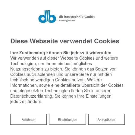
Diese Webseite verwendet Cookies
Ihre Zustimmung können Sie jederzeit widerrufen.
Wir verwenden auf dieser Webseite Cookies und weitere
Technologien, um Ihnen ein bestmögliches
Nutzungserlebnis zu bieten. Sie können das Setzen von
Cookies auch ablehnen und unsere Seite nur mit den
technisch notwendigen Cookies nutzen. Weitere
Startseite
»
Bad
»
Badinspiration & Musterbäder
»
Komfort-Bad 7 ㎡
Informationen, sowie eine detaillierte Übersicht der Cookies
und eingesetzten Technologien finden Sie in unserer
Datenschutzerklärung
. Sie können Ihre
Einstellungen
jederzeit ändern.
Komfort-Bad 7 ㎡
Ablehnen
Ablehnen
Einstellungen
Akzeptieren