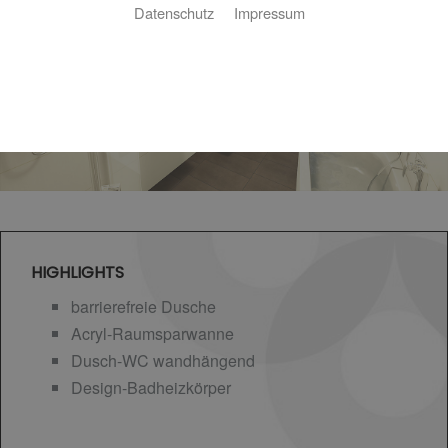
Datenschutz
Impressum
HIGHLIGHTS
barrierefreie Dusche
Acryl-Raumsparwanne
Dusch-WC wandhängend
Design-Badheizkörper