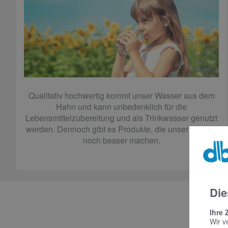
Qualitativ hochwertig kommt unser Wasser aus dem
Hahn und kann unbedenklich für die
Lebensmittelzubereitung und als Trinkwasser genutzt
werden. Dennoch gibt es Produkte, die unser Wasser
noch besser machen.
Die
Ihre 
Wir v