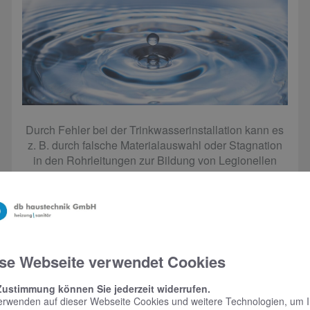
Durch Fehler bei der Trinkwasserinstallation kann es
z. B. durch falsche Materialauswahl oder Stagnation
in den Rohrleitungen zur Bildung von Legionellen
sowie anderen Keimen kommen.
Fachhandwerksprofis führen Ihre
Trinkwasserinstallation fachgerecht durch.
se Webseite verwendet Cookies
Zustimmung können Sie jederzeit widerrufen.
erwenden auf dieser Webseite Cookies und weitere Technologien, um 