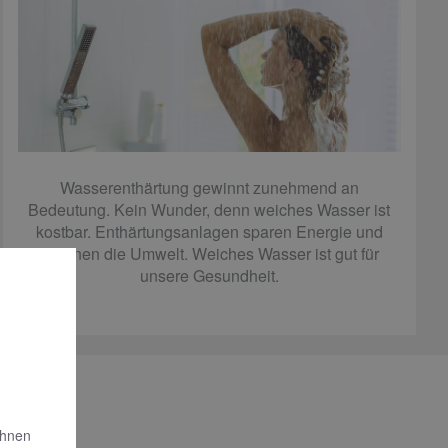
Wasserenthärtung gewinnt zunehmend an
Bedeutung. Kein Wunder, denn weiches Wasser ist
kostbar. Enthärtungsanlagen sparen Energie und
schonen die Umwelt. Weiches Wasser ist gut für
unsere Gesundheit.
Ihnen