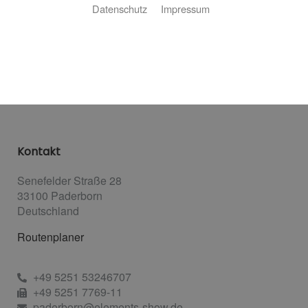
Datenschutz
Impressum
Bitte akzeptieren Sie zuerst die
Cookies.
Kontakt
Senefelder Straße 28
33100 Paderborn
Deutschland
Routenplaner
+49 5251 53246707
+49 5251 7769-11
paderborn@elements-show.de