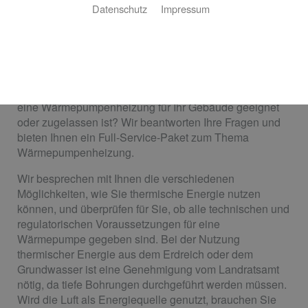
Datenschutz
Impressum
db haustechnik Viktor Boldt & Johann Dück
GbR: Ihr Partner für nachhaltige Wärme
Ihnen fehlt eine nachhaltige Form der Heizung für
maximales Wohnglück? Sie sind sich nicht sicher, ob
eine Wärmepumpenheizung für Ihr Gebäude geeignet
oder zugelassen ist? Wir beantworten Ihre Fragen und
bieten Ihnen ein Full-Service-Paket zum Thema
Wärmepumpenheizung.
Wir besprechen mit Ihnen die verschiedenen
Möglichkeiten, wie Sie thermische Energie nutzen
können, und überprüfen für Sie, ob alle technischen und
regulatorischen Voraussetzungen für eine
Wärmepumpe gegeben sind. Bei der Nutzung
thermischer Energie aus dem Erdreich oder dem
Grundwasser ist eine Genehmigung vom Landratsamt
nötig, da tiefe Bohrungen durchgeführt werden müssen.
Wird die Luft als Energiequelle genutzt, brauchen Sie